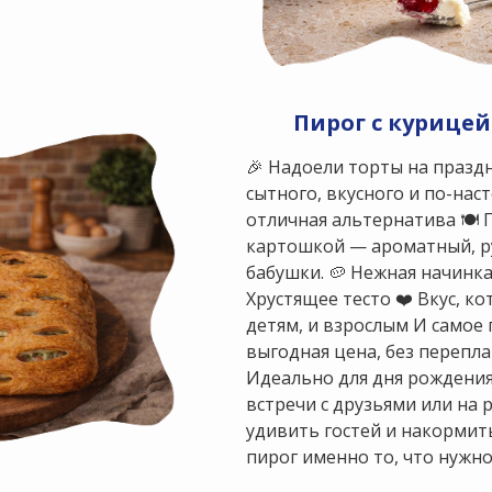
Пирог с курице
🎉 Надоели торты на праздн
сытного, вкусного и по-на
отличная альтернатива 🍽 П
картошкой — ароматный, ру
бабушки. 🥔 Нежная начинка
Хрустящее тесто ❤️ Вкус, к
детям, и взрослым И самое
выгодная цена, без перепла
Идеально для дня рождения
встречи с друзьями или на р
удивить гостей и накормить
пирог именно то, что нужн