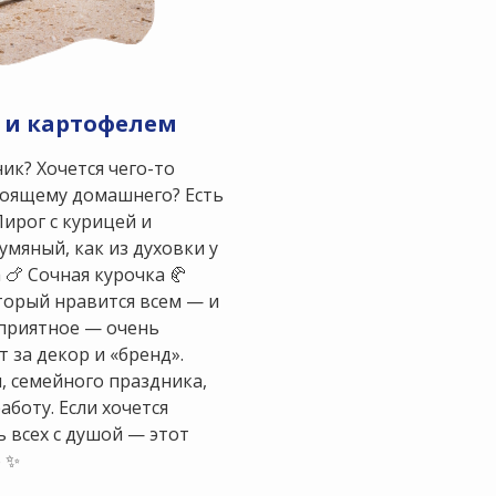
й и картофелем
ик? Хочется чего-то
стоящему домашнего? Есть
ирог с курицей и
мяный, как из духовки у
 🍗 Сочная курочка 🥐
оторый нравится всем — и
 приятное — очень
т за декор и «бренд».
, семейного праздника,
аботу. Если хочется
 всех с душой — этот
о ✨