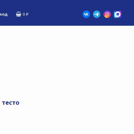
ход
0
₽
 тесто