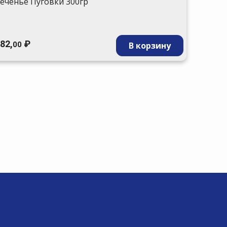
еченье Пуговки 300гр
965,
00
82,
₽
В корзину
00