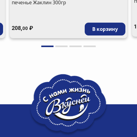
п
печенье Жаклин 300гр
1
208,
₽
В корзину
00