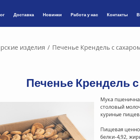
ог
Доставка
Новинки
Работа у нас
Контакты
В
рские изделия
/
Печенье Крендель с сахаром
Печенье Крендель с
Мука пшеничная
столовый молоч
куриные пище
Пищевая ценнос
белки-4,92, жир