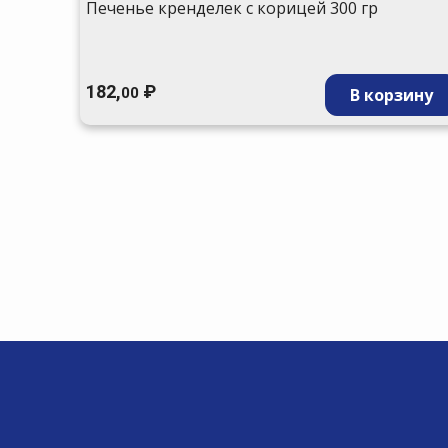
Печенье кренделек с корицей 300 гр
зину
182,
₽
В корзину
00