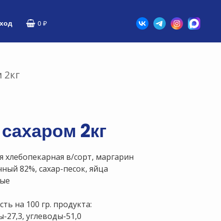
ход
0
₽
 2кг
 сахаром 2кг
 хлебопекарная в/сорт, маргарин
ный 82%, сахар-песок, яйца
вые
ть на 100 гр. продукта:
ы-27,3, углеводы-51,0